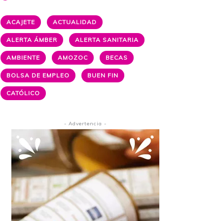
ACAJETE
ACTUALIDAD
ALERTA ÁMBER
ALERTA SANITARIA
AMBIENTE
AMOZOC
BECAS
BOLSA DE EMPLEO
BUEN FIN
CATÓLICO
- Advertencia -