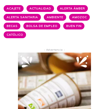
ACAJETE
ACTUALIDAD
ALERTA ÁMBER
ALERTA SANITARIA
AMBIENTE
AMOZOC
BECAS
BOLSA DE EMPLEO
BUEN FIN
CATÓLICO
- Advertencia -