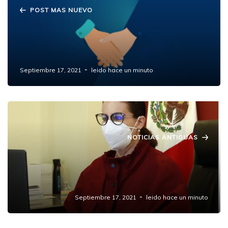
POST MAS NUEVO
BBVA ofrecerá compensaciones a usuarios
por fallas en sus servicios el pasado
domingo.
Septiembre 17, 2021
leido hace un minuto
NOTICIAS ANTIGUAS
Exhorta SEGOB a poblanos a participar en el
“Segundo Simulacro Nacional 2021” este 19
de septiembre.
Septiembre 17, 2021
leido hace un minuto