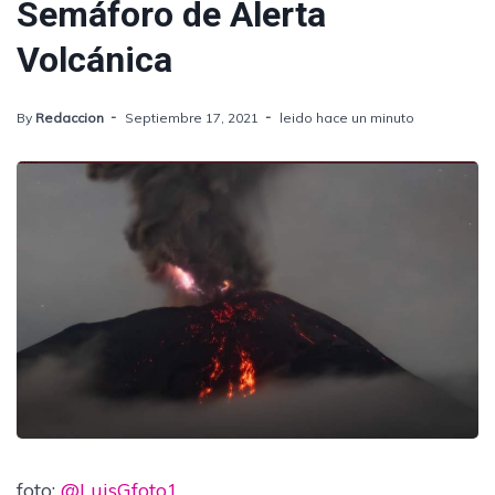
Semáforo de Alerta
Volcánica
By
Redaccion
Septiembre 17, 2021
leido hace un minuto
foto:
@LuisGfoto1