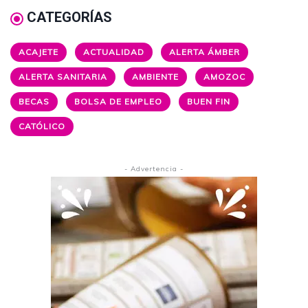
CATEGORÍAS
ACAJETE
ACTUALIDAD
ALERTA ÁMBER
ALERTA SANITARIA
AMBIENTE
AMOZOC
BECAS
BOLSA DE EMPLEO
BUEN FIN
CATÓLICO
- Advertencia -