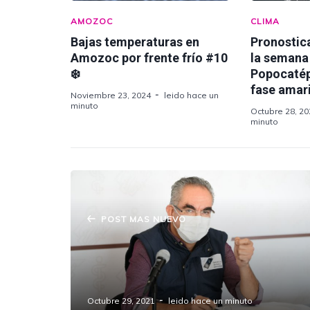
AMOZOC
CLIMA
Bajas temperaturas en
Pronostica
Amozoc por frente frío #10
la semana 
❄️
Popocatép
fase amari
Noviembre 23, 2024
leido hace un
minuto
Octubre 28, 20
minuto
POST MAS NUEVO
Jornada extraordinaria de
vacunación para zona conurbada de
Puebla.
Octubre 29, 2021
leido hace un minuto