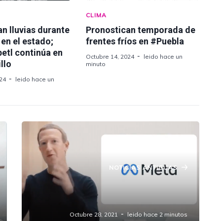
CLIMA
n lluvias durante
Pronostican temporada de
en el estado;
frentes fríos en #Puebla
etl continúa en
Octubre 14, 2024
leido hace un
llo
minuto
24
leido hace un
NOTICIAS ANTIGUAS
Facebook cambiará su nombre a
"Meta" a partir de hoy.
Octubre 28, 2021
leido hace 2 minutos