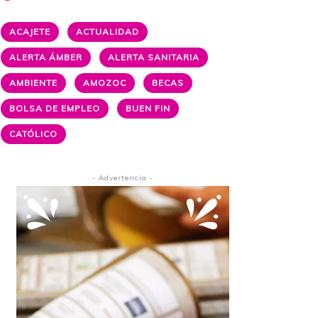
ACAJETE
ACTUALIDAD
ALERTA ÁMBER
ALERTA SANITARIA
AMBIENTE
AMOZOC
BECAS
BOLSA DE EMPLEO
BUEN FIN
CATÓLICO
- Advertencia -