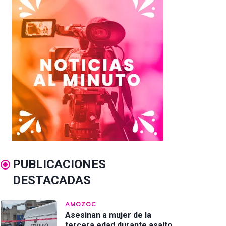
PUBLICACIONES
DESTACADAS
AMOZOC
Asesinan a mujer de la
tercera edad durante asalto