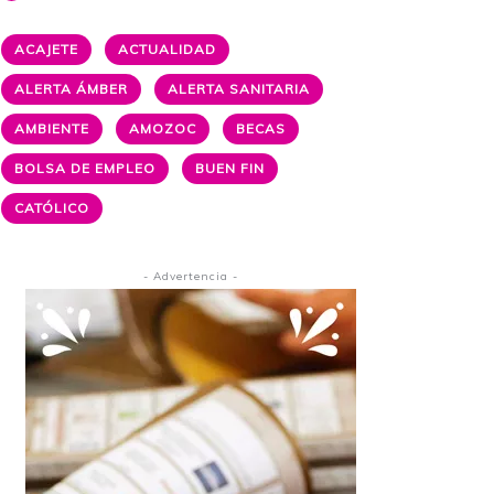
ACAJETE
ACTUALIDAD
ALERTA ÁMBER
ALERTA SANITARIA
AMBIENTE
AMOZOC
BECAS
BOLSA DE EMPLEO
BUEN FIN
CATÓLICO
- Advertencia -