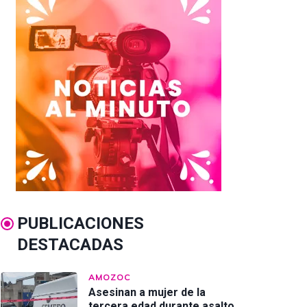
PUBLICACIONES
DESTACADAS
AMOZOC
Asesinan a mujer de la
tercera edad durante asalto