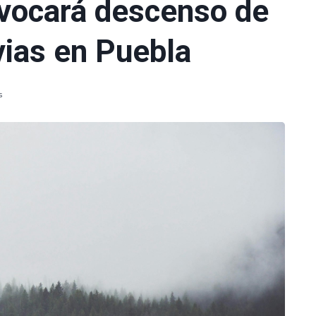
ovocará descenso de
vias en Puebla
s