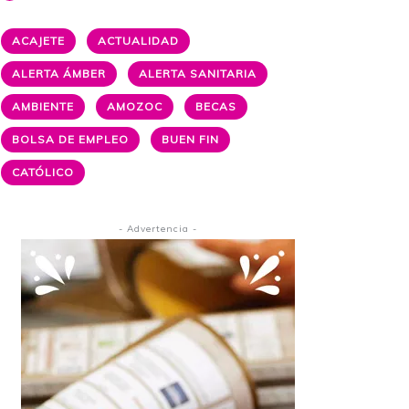
ACAJETE
ACTUALIDAD
ALERTA ÁMBER
ALERTA SANITARIA
AMBIENTE
AMOZOC
BECAS
BOLSA DE EMPLEO
BUEN FIN
CATÓLICO
- Advertencia -