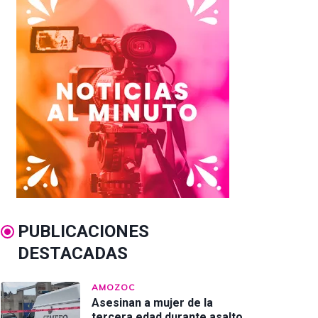
PUBLICACIONES
DESTACADAS
AMOZOC
Asesinan a mujer de la
tercera edad durante asalto