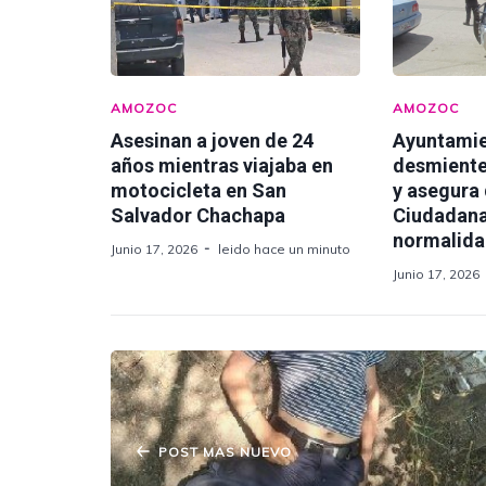
AMOZOC
AMOZOC
Asesinan a joven de 24
Ayuntami
años mientras viajaba en
desmiente
motocicleta en San
y asegura
Salvador Chachapa
Ciudadana
normalid
Junio 17, 2026
leido hace un minuto
Junio 17, 2026
POST MAS NUEVO