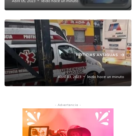
Abril 05, 2023
leido hace un minuto
NOTICIAS ANTIGUAS
Balean a joven pasajero en Chachapa
Abril 03, 2023
leido hace un minuto
- Advertencia -