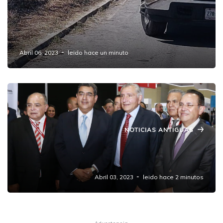
Fallece hombre en accidente
automovilístico en carretera Federal a
Tehuacán
Abril 06, 2023
leido hace un minuto
NOTICIAS ANTIGUAS
Los Juegos 100 días de reflejos ágiles y
puentes de plata: la era Salomón
Abril 03, 2023
leido hace 2 minutos