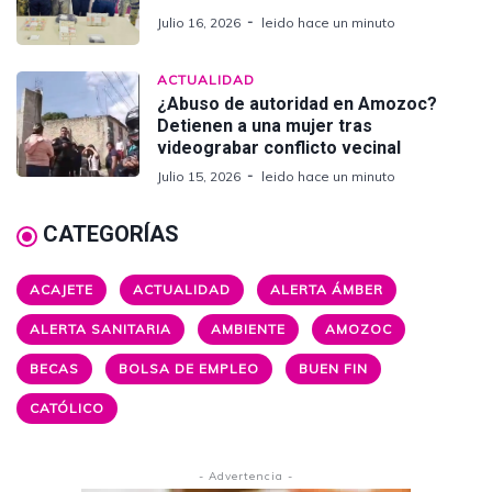
Julio 16, 2026
leido hace un minuto
ACTUALIDAD
¿Abuso de autoridad en Amozoc?
Detienen a una mujer tras
videograbar conflicto vecinal
Julio 15, 2026
leido hace un minuto
CATEGORÍAS
ACAJETE
ACTUALIDAD
ALERTA ÁMBER
ALERTA SANITARIA
AMBIENTE
AMOZOC
BECAS
BOLSA DE EMPLEO
BUEN FIN
CATÓLICO
- Advertencia -