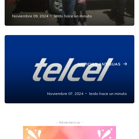
la reúne con sus padres
Noviembre 09, 2024
leido hace un minuto
NOTICIAS ANTIGUAS
El Gran Apagón de Telcel: Usuarios
Mexicanos Reportan Falta de Servicio
Noviembre 07, 2024
leido hace un minuto
- Advertencia -