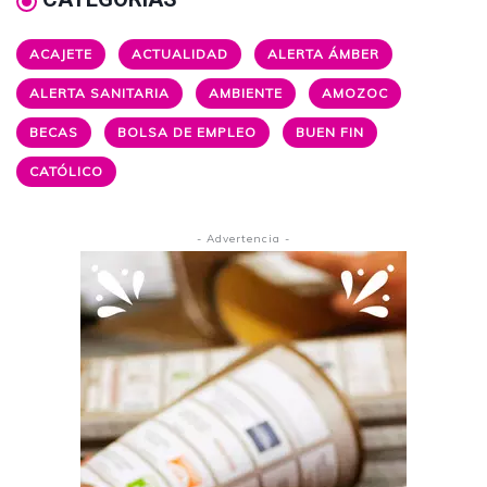
ACAJETE
ACTUALIDAD
ALERTA ÁMBER
ALERTA SANITARIA
AMBIENTE
AMOZOC
BECAS
BOLSA DE EMPLEO
BUEN FIN
CATÓLICO
- Advertencia -