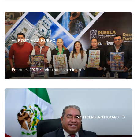
POST MAS NUEVO
¡Llegó la Feria Patronal San Salvador
Chachapa 2025 a Amozoc!
Enero 14, 2025
leido hace un minuto
NOTICIAS ANTIGUAS
Severiano de la Rosa será evaluado tras 100
días como alcalde de Amozoc