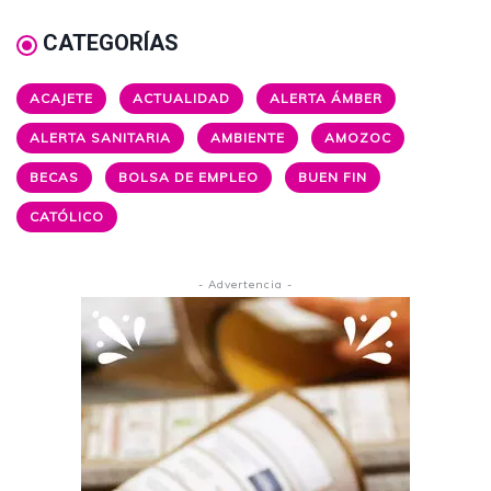
CATEGORÍAS
ACAJETE
ACTUALIDAD
ALERTA ÁMBER
ALERTA SANITARIA
AMBIENTE
AMOZOC
BECAS
BOLSA DE EMPLEO
BUEN FIN
CATÓLICO
- Advertencia -