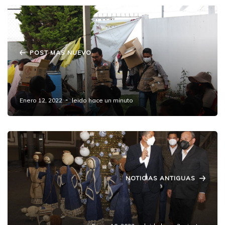
POST MAS NUEVO
DIF Estatal y DIF Municipal juguetes de "Día
de Reyes" a infantes de Amozoc.
Enero 12, 2022
leido hace un minuto
NOTICIAS ANTIGUAS
Los Juegos Lalo y Zambrano, relaciones
peligrosas