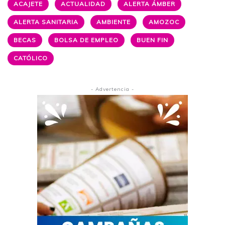
ACAJETE
ACTUALIDAD
ALERTA ÁMBER
ALERTA SANITARIA
AMBIENTE
AMOZOC
BECAS
BOLSA DE EMPLEO
BUEN FIN
CATÓLICO
- Advertencia -