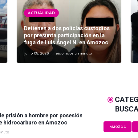
ACTUALIDAD
Detienen a dos policías custodios
por presunta participación en la
fuga de Luis Ángel N. en Amozoc
Junio 08, 2026
leido hace un minuto
CATEG
BUSC
de prisión a hombre por posesión
s de hidrocarburo en Amozoc
AMOZOC
inuto