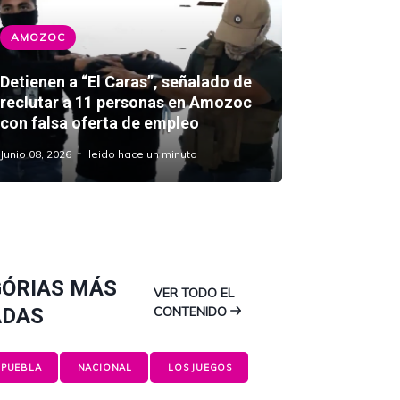
AMOZOC
Detienen a “El Caras”, señalado de
reclutar a 11 personas en Amozoc
con falsa oferta de empleo
Junio 08, 2026
leido hace un minuto
ÓRIAS MÁS
VER TODO EL
ADAS
CONTENIDO
PUEBLA
NACIONAL
LOS JUEGOS