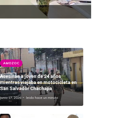
conflicto vecinal
Asesina
AMOZOC
Asesinan a joven de 24 años
mientras viajaba en motocicleta en
San Salvador Chachapa
Junio 17, 2026
leido hace un minuto