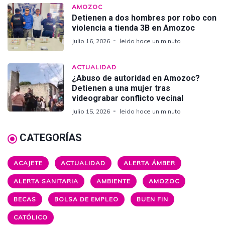
AMOZOC
Detienen a dos hombres por robo con
violencia a tienda 3B en Amozoc
Julio 16, 2026
leido hace un minuto
ACTUALIDAD
¿Abuso de autoridad en Amozoc?
Detienen a una mujer tras
videograbar conflicto vecinal
Julio 15, 2026
leido hace un minuto
CATEGORÍAS
ACAJETE
ACTUALIDAD
ALERTA ÁMBER
ALERTA SANITARIA
AMBIENTE
AMOZOC
BECAS
BOLSA DE EMPLEO
BUEN FIN
CATÓLICO