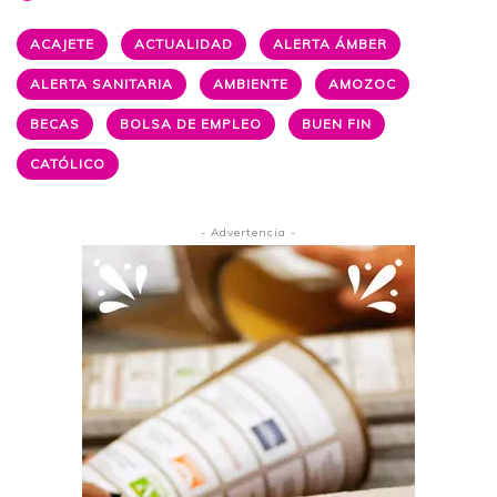
ACAJETE
ACTUALIDAD
ALERTA ÁMBER
ALERTA SANITARIA
AMBIENTE
AMOZOC
BECAS
BOLSA DE EMPLEO
BUEN FIN
CATÓLICO
- Advertencia -