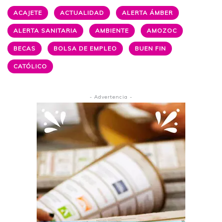
ACAJETE
ACTUALIDAD
ALERTA ÁMBER
ALERTA SANITARIA
AMBIENTE
AMOZOC
BECAS
BOLSA DE EMPLEO
BUEN FIN
CATÓLICO
- Advertencia -