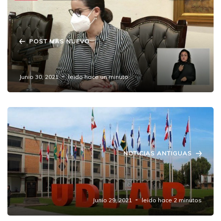
POST MAS NUEVO
(Untitled)
Junio 30, 2021
leido hace un minuto
NOTICIAS ANTIGUAS
Policías toman las instalaciones de la
Universidad de las Américas Puebla
Junio 29, 2021
leido hace 2 minutos