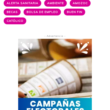
ALERTA SANITARIA
AMBIENTE
AMOZOC
BECAS
BOLSA DE EMPLEO
BUEN FIN
CATÓLICO
- Advertencia -