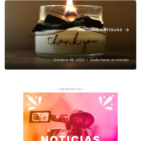
NOTICIAS ANTIGUAS
Encuentran sin vida a un hombre reportado
como desaparecido en Amozoc.
Octubre 06, 2022
leido hace un minuto
- Advertencia -