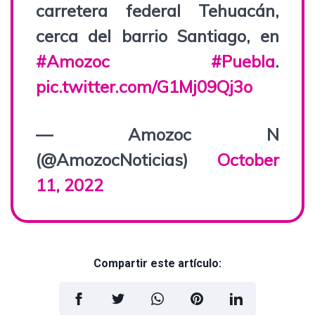
carretera federal Tehuacán,
cerca del barrio Santiago, en
#Amozoc
#Puebla
.
pic.twitter.com/G1Mj09Qj3o
— Amozoc N
(@AmozocNoticias)
October
11, 2022
Compartir este artículo: