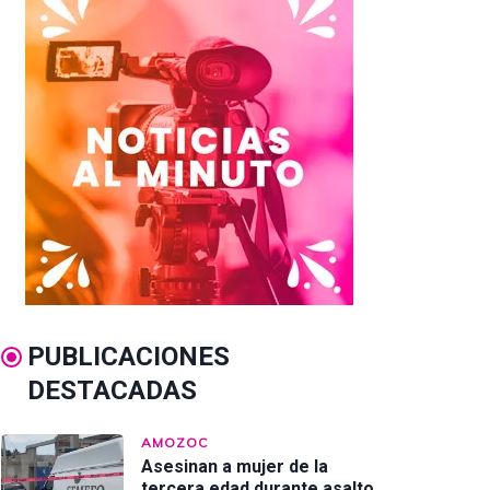
PUBLICACIONES
DESTACADAS
AMOZOC
Asesinan a mujer de la
tercera edad durante asalto