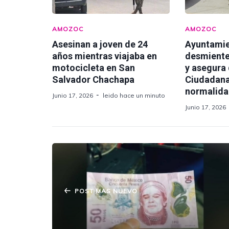
AMOZOC
AMOZOC
Asesinan a joven de 24
Ayuntami
años mientras viajaba en
desmiente
motocicleta en San
y asegura
Salvador Chachapa
Ciudadana
normalid
Junio 17, 2026
leido hace un minuto
Junio 17, 2026
POST MAS NUEVO
¡Cuidado! Circulan billetes falsos con
imagen de Juan Gabriel.