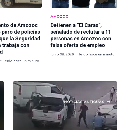
AMOZOC
ento de Amozoc
Detienen a “El Caras”,
 paro de policías
señalado de reclutar a 11
 que la Seguridad
personas en Amozoc con
 trabaja con
falsa oferta de empleo
ad
Junio 08, 2026
leido hace un minuto
leido hace un minuto
NOTICIAS ANTIGUAS
Secuestran a hombre y roban su
camioneta en carretera federal a
Tehuacán.