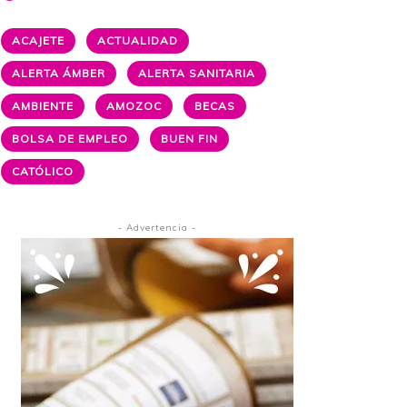
ACAJETE
ACTUALIDAD
ALERTA ÁMBER
ALERTA SANITARIA
AMBIENTE
AMOZOC
BECAS
BOLSA DE EMPLEO
BUEN FIN
CATÓLICO
- Advertencia -