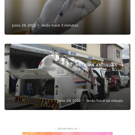
Anuncia Salud cambio de horario en jornada
de vacunación del jueves 30 de junio
Junio 29, 2022
leido hace 3 minutos
NOTICIAS ANTIGUAS
Detiene Policía Estatal a persona en
posesión presuntamente ilegal de gas L.P. en
Amozoc
Junio 29, 2022
leido hace un minuto
- Advertencia -