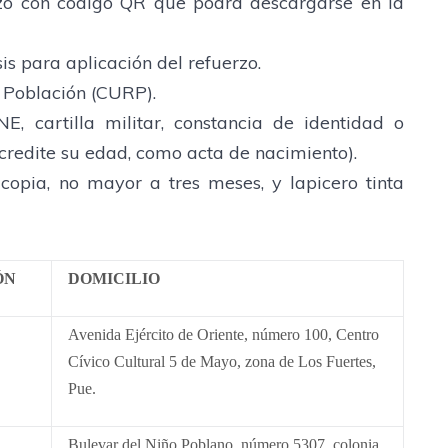
erzo con código QR que podrá descargarse en la
s para aplicación del refuerzo.
e Población (CURP).
INE, cartilla militar, constancia de identidad o
redite su edad, como acta de nacimiento).
copia, no mayor a tres meses, y lapicero tinta
ÓN
DOMICILIO
Avenida Ejército de Oriente, número 100, Centro
Cívico Cultural 5 de Mayo, zona de Los Fuertes,
Pue.
Bulevar del Niño Poblano, número 5307, colonia