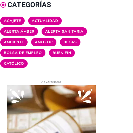
CATEGORÍAS
ACAJETE
ACTUALIDAD
ALERTA ÁMBER
ALERTA SANITARIA
AMBIENTE
AMOZOC
BECAS
BOLSA DE EMPLEO
BUEN FIN
CATÓLICO
- Advertencia -