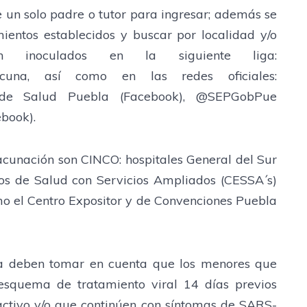
un solo padre o tutor para ingresar; además se
amientos establecidos y buscar por localidad y/o
 inoculados en la siguiente liga:
mx/vacuna, así como en las redes oficiales:
a de Salud Puebla (Facebook), @SEPGobPue
ebook).
cunación son CINCO: hospitales General del Sur
ros de Salud con Servicios Ampliados (CESSA´s)
o el Centro Expositor y de Convenciones Puebla
lia deben tomar en cuenta que los menores que
esquema de tratamiento viral 14 días previos
activo y/o que continúen con síntomas de SARS-