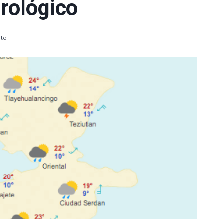
rológico
uto