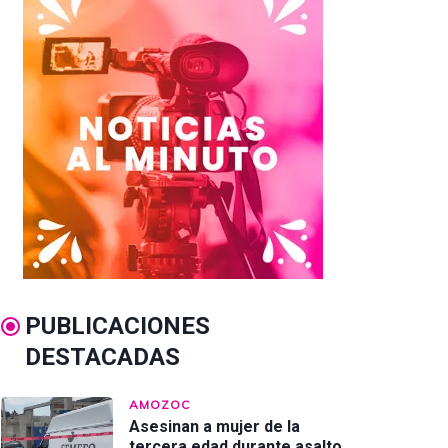
PUBLICACIONES
DESTACADAS
AMOZOC
Asesinan a mujer de la
tercera edad durante asalto