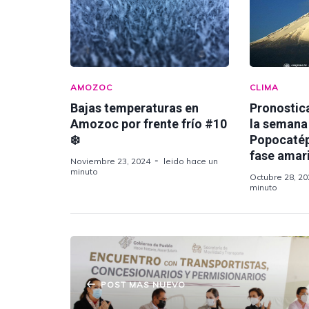
AMOZOC
CLIMA
Bajas temperaturas en
Pronostica
Amozoc por frente frío #10
la semana 
❄️
Popocatép
fase amari
Noviembre 23, 2024
leido hace un
minuto
Octubre 28, 20
minuto
POST MAS NUEVO