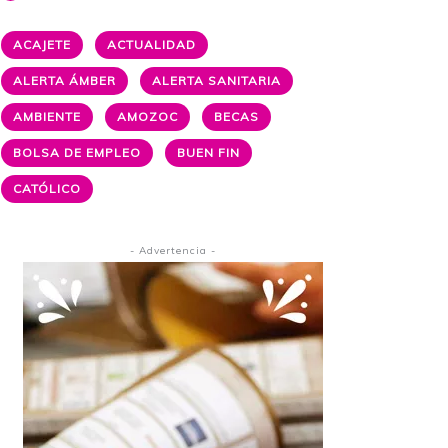
ACAJETE
ACTUALIDAD
ALERTA ÁMBER
ALERTA SANITARIA
AMBIENTE
AMOZOC
BECAS
BOLSA DE EMPLEO
BUEN FIN
CATÓLICO
- Advertencia -