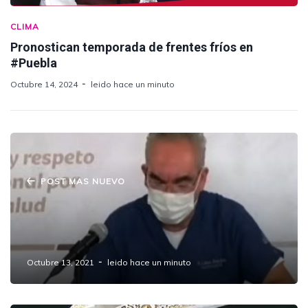
CLIMA
Pronostican temporada de frentes fríos en
#Puebla
Octubre 14, 2024
leido hace un minuto
POST MAS NUEVO
A partir de este viernes comenzará la
vacunación para 18 años y más en la zona
conurbada.
Octubre 13, 2021
leido hace un minuto