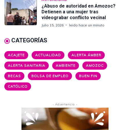
¿Abuso de autoridad en Amozoc?
Detienen a una mujer tras
videograbar conflicto vecinal
Julio 15, 2026
leido hace un minuto
CATEGORÍAS
ACAJETE
ACTUALIDAD
ALERTA ÁMBER
ALERTA SANITARIA
AMBIENTE
AMOZOC
BECAS
BOLSA DE EMPLEO
BUEN FIN
CATÓLICO
- Advertencia -