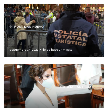
POST MAS NUEVO
Reporta SSP saldo blanco durante
celebraciones del Grito de Independencia.
Septiembre 17, 2021
leido hace un minuto
NOTICIAS ANTIGUAS
Toma protesta Mónica Silva como diputada
del distrito 12 con cabecera en #Amozoc.