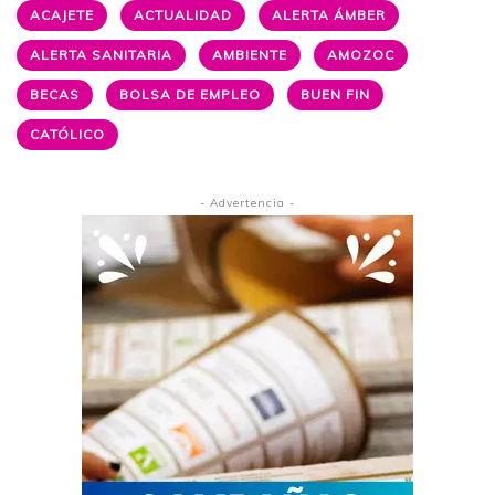
ACAJETE
ACTUALIDAD
ALERTA ÁMBER
ALERTA SANITARIA
AMBIENTE
AMOZOC
BECAS
BOLSA DE EMPLEO
BUEN FIN
CATÓLICO
- Advertencia -