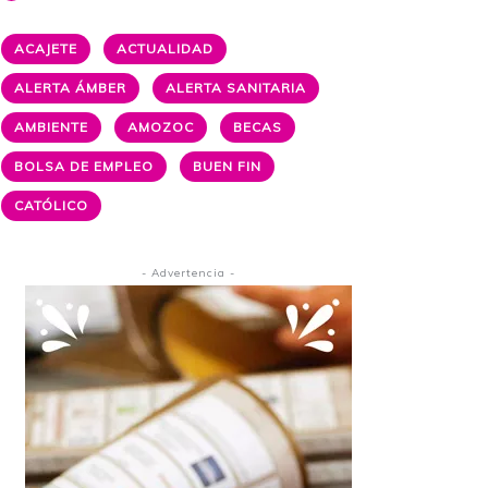
ACAJETE
ACTUALIDAD
ALERTA ÁMBER
ALERTA SANITARIA
AMBIENTE
AMOZOC
BECAS
BOLSA DE EMPLEO
BUEN FIN
CATÓLICO
- Advertencia -