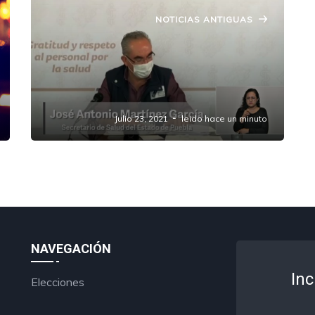
NOTICIAS ANTIGUAS
Vacunaran en #Amozoc, #Atlixco ,
#IzúcarDeMatamoros y zona
conurbada a personas de 30 a 39
años, la próxima semana.
Julio 23, 2021
leido hace un minuto
NAVEGACIÓN
Inc
Elecciones