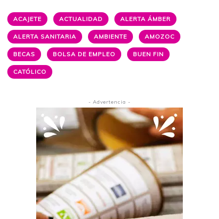
ACAJETE
ACTUALIDAD
ALERTA ÁMBER
ALERTA SANITARIA
AMBIENTE
AMOZOC
BECAS
BOLSA DE EMPLEO
BUEN FIN
CATÓLICO
- Advertencia -