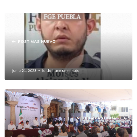
POST MAS NUEVO
Aprehenden en Amozoc a hombre por
lesiones calificadas
Junio 21, 2023
leido hace un minuto
NOTICIAS ANTIGUAS
Busca Sergio Salomón ampliar la Puebla -
Amozoc