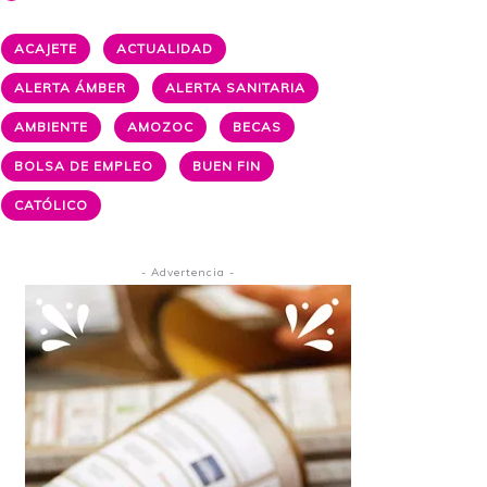
ACAJETE
ACTUALIDAD
ALERTA ÁMBER
ALERTA SANITARIA
AMBIENTE
AMOZOC
BECAS
BOLSA DE EMPLEO
BUEN FIN
CATÓLICO
- Advertencia -