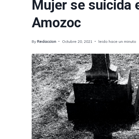
Mujer se suicida 
Amozoc
By
Redaccion
Octubre 20, 2021
leido hace un minuto