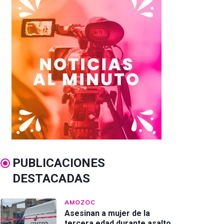
PUBLICACIONES
DESTACADAS
AMOZOC
Asesinan a mujer de la
tercera edad durante asalto