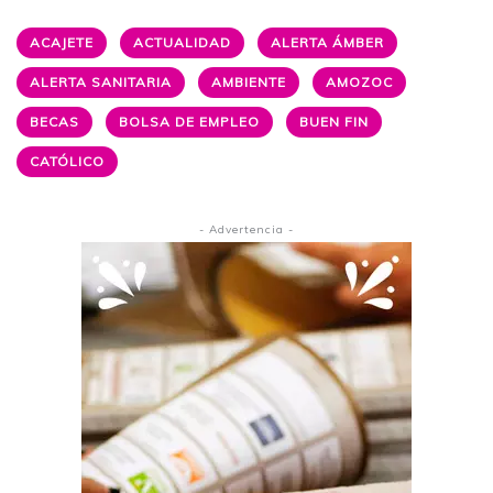
ACAJETE
ACTUALIDAD
ALERTA ÁMBER
ALERTA SANITARIA
AMBIENTE
AMOZOC
BECAS
BOLSA DE EMPLEO
BUEN FIN
CATÓLICO
- Advertencia -