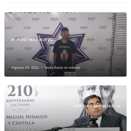
POST MAS NUEVO
Detiene Policía Estatal a hombre con más de
200 pastillas psicotrópicas
Agosto 03, 2021
leido hace un minuto
NOTICIAS ANTIGUAS
Mantenemos rumbo, claridad y firmeza en
Puebla a dos años del inicio del Gobierno
Estatal: MBH