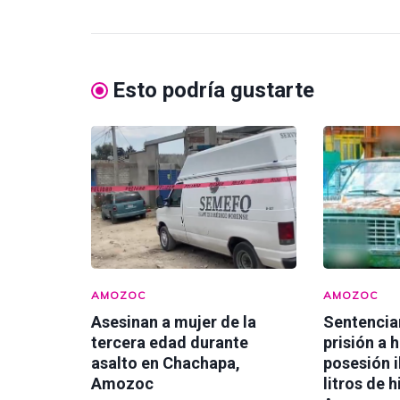
Esto podría gustarte
AMOZOC
AMOZOC
Asesinan a mujer de la
Sentencia
tercera edad durante
prisión a 
asalto en Chachapa,
posesión i
Amozoc
litros de 