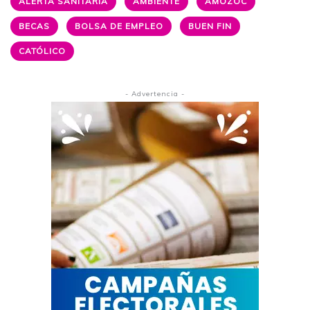
ALERTA SANITARIA
AMBIENTE
AMOZOC
BECAS
BOLSA DE EMPLEO
BUEN FIN
CATÓLICO
- Advertencia -