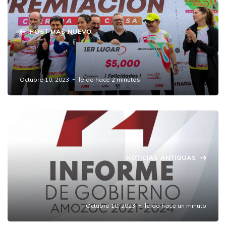
POST MAS NUEVO
TODO UN ÉXITO LA CARRERA "DE ADENTRO
HACIA PUEBLA"
Octubre 10, 2023
leido hace 2 minutos
NOTICIAS ANTIGUAS
Mario de la Rosa rendirá su Segundo
Informe de Gobierno
Octubre 10, 2023
leido hace un minuto