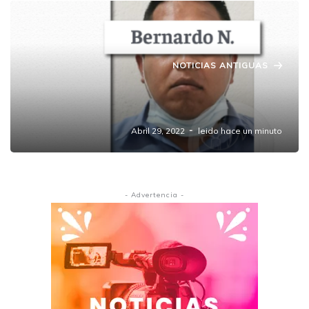
NOTICIAS ANTIGUAS
Dan 8 años de prisión a hombre por abusar
de su hijastra en Amozoc.
Abril 29, 2022
leido hace un minuto
- Advertencia -