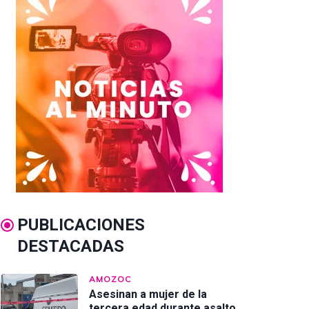
PUBLICACIONES
DESTACADAS
AMOZOC
Asesinan a mujer de la
tercera edad durante asalto