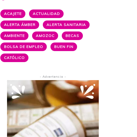
ACAJETE
ACTUALIDAD
ALERTA ÁMBER
ALERTA SANITARIA
AMBIENTE
AMOZOC
BECAS
BOLSA DE EMPLEO
BUEN FIN
CATÓLICO
- Advertencia -