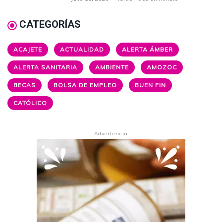
CATEGORÍAS
ACAJETE
ACTUALIDAD
ALERTA ÁMBER
ALERTA SANITARIA
AMBIENTE
AMOZOC
BECAS
BOLSA DE EMPLEO
BUEN FIN
CATÓLICO
- Advertencia -