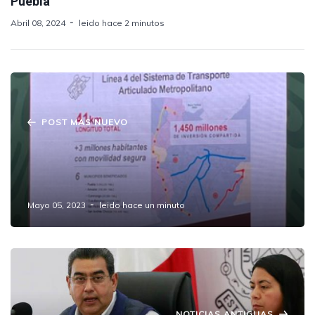
Puebla
Abril 08, 2024
leido hace 2 minutos
POST MAS NUEVO
Anuncia Sergio Salomón construcción de
línea 4 BRT: conectará Amozoc, Puebla,
Coronango, Cuautlancingo y las Cholulas.
Mayo 05, 2023
leido hace un minuto
NOTICIAS ANTIGUAS