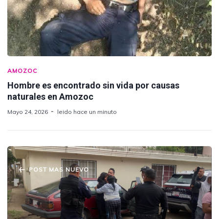
AMOZOC
Hombre es encontrado sin vida por causas
naturales en Amozoc
Mayo 24, 2026
leido hace un minuto
POST MAS NUEVO
Frustran Extorsión en San Mateo
Mendizábal: Menor "Secuestrada" Resulta
Víctima de Llamada Fraudulenta; Regresa