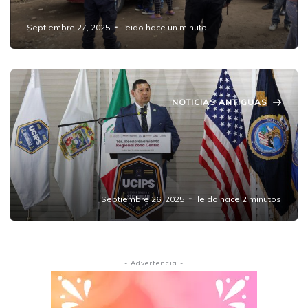
Sana a Casa
Septiembre 27, 2025
leido hace un minuto
NOTICIAS ANTIGUAS
Inauguración del Primer Reentrenamiento
Regional del FBI Capítulo México en
Amozoc: Un Paso Hacia la
Profesionalización Policial en Puebla
Septiembre 26, 2025
leido hace 2 minutos
- Advertencia -