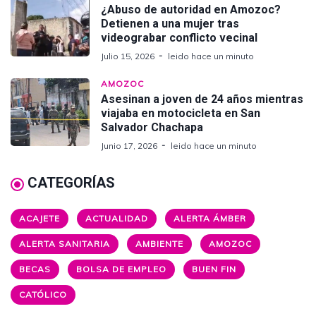
¿Abuso de autoridad en Amozoc?
Detienen a una mujer tras
videograbar conflicto vecinal
Julio 15, 2026
leido hace un minuto
AMOZOC
Asesinan a joven de 24 años mientras
viajaba en motocicleta en San
Salvador Chachapa
Junio 17, 2026
leido hace un minuto
CATEGORÍAS
ACAJETE
ACTUALIDAD
ALERTA ÁMBER
ALERTA SANITARIA
AMBIENTE
AMOZOC
BECAS
BOLSA DE EMPLEO
BUEN FIN
CATÓLICO