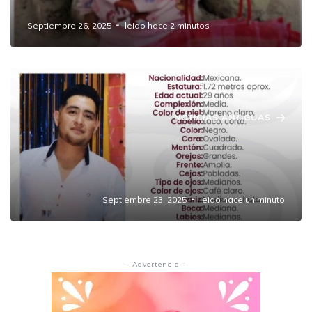
Semana de Angustia Familiar
Septiembre 26, 2025
leido hace 2 minutos
NOTICIAS ANTIGUAS
Sigue desaparecido Misael Romero
Sombrerero, el joven de Amozoc reclutado
con engaños en Facebook
Septiembre 23, 2025
leido hace un minuto
- Advertencia -