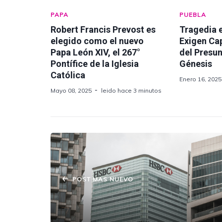
PAPA
PUEBLA
Robert Francis Prevost es
Tragedia 
elegido como el nuevo
Exigen Ca
Papa León XIV, el 267°
del Presu
Pontífice de la Iglesia
Génesis
Católica
Enero 16, 2025
Mayo 08, 2025
leido hace 3 minutos
POST MAS NUEVO
HSBC suspenderá sus servicios por
mantenimiento este domingo.