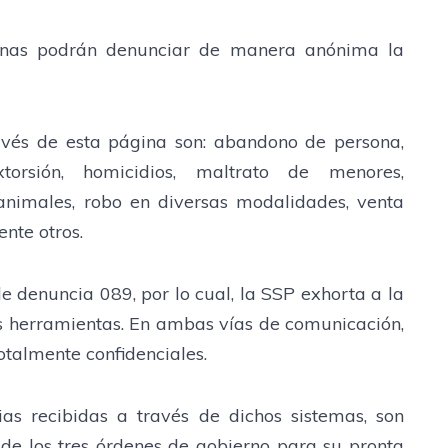
sonas podrán denunciar de manera anónima la
avés de esta página son: abandono de persona,
torsión, homicidios, maltrato de menores,
animales, robo en diversas modalidades, venta
ente otros.
 de denuncia 089, por lo cual, la SSP exhorta a la
s herramientas. En ambas vías de comunicación,
otalmente confidenciales.
ias recibidas a través de dichos sistemas, son
de los tres órdenes de gobierno para su pronta