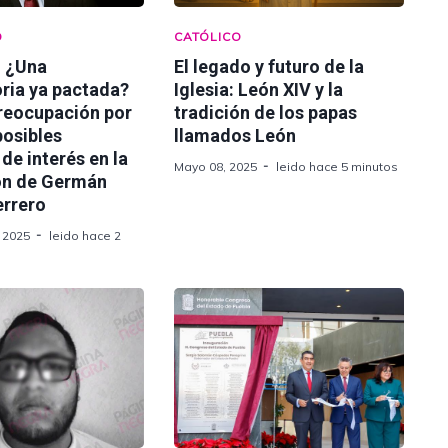
D
CATÓLICO
: ¿Una
El legado y futuro de la
ria ya pactada?
Iglesia: León XIV y la
preocupación por
tradición de los papas
 posibles
llamados León
 de interés en la
Mayo 08, 2025
leido hace 5 minutos
ón de Germán
errero
 2025
leido hace 2