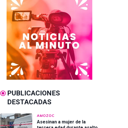
PUBLICACIONES
DESTACADAS
AMOZOC
Asesinan a mujer de la
tercera edad durante asalto