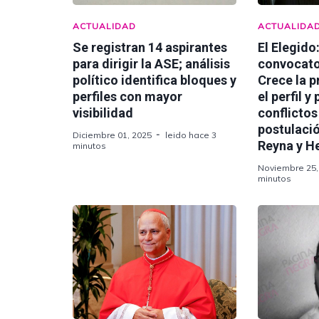
ACTUALIDAD
ACTUALIDA
Se registran 14 aspirantes
El Elegido
para dirigir la ASE; análisis
convocato
político identifica bloques y
Crece la 
perfiles con mayor
el perfil y
visibilidad
conflictos
postulaci
Diciembre 01, 2025
leido hace 3
Reyna y H
minutos
Noviembre 25,
minutos