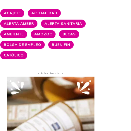
ACAJETE
ACTUALIDAD
ALERTA ÁMBER
ALERTA SANITARIA
AMBIENTE
AMOZOC
BECAS
BOLSA DE EMPLEO
BUEN FIN
CATÓLICO
- Advertencia -