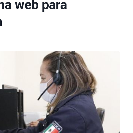
ina web para
a