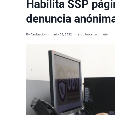
Habilita SSP pág
denuncia anónim
By
Redaccion
Junio 08, 2022
leido hace un minuto