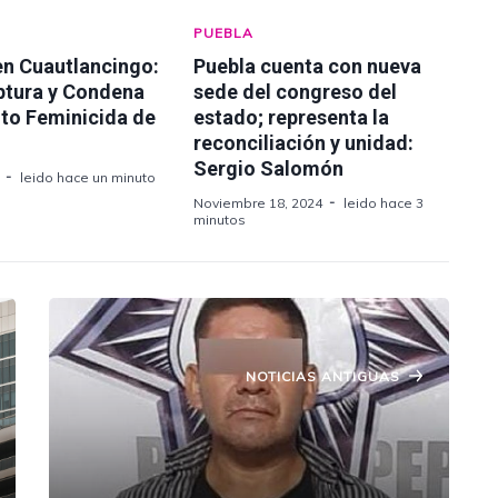
PUEBLA
en Cuautlancingo:
Puebla cuenta con nueva
ptura y Condena
sede del congreso del
nto Feminicida de
estado; representa la
reconciliación y unidad:
Sergio Salomón
leido hace un minuto
Noviembre 18, 2024
leido hace 3
minutos
NOTICIAS ANTIGUAS
Detienen en la Amozoc-Nautla a
sujeto por reincidir en el delito de
lesiones.