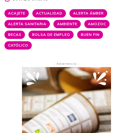
ACAJETE
ACTUALIDAD
ALERTA ÁMBER
ALERTA SANITARIA
AMBIENTE
AMOZOC
BECAS
BOLSA DE EMPLEO
BUEN FIN
CATÓLICO
- Advertencia -