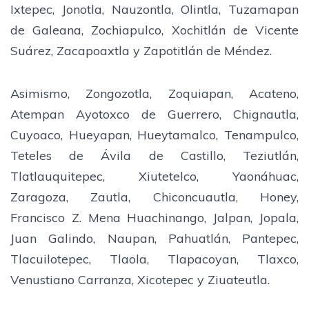
Ixtepec, Jonotla, Nauzontla, Olintla, Tuzamapan
de Galeana, Zochiapulco, Xochitlán de Vicente
Suárez, Zacapoaxtla y Zapotitlán de Méndez.
Asimismo, Zongozotla, Zoquiapan, Acateno,
Atempan Ayotoxco de Guerrero, Chignautla,
Cuyoaco, Hueyapan, Hueytamalco, Tenampulco,
Teteles de Ávila de Castillo, Teziutlán,
Tlatlauquitepec, Xiutetelco, Yaonáhuac,
Zaragoza, Zautla, Chiconcuautla, Honey,
Francisco Z. Mena Huachinango, Jalpan, Jopala,
Juan Galindo, Naupan, Pahuatlán, Pantepec,
Tlacuilotepec, Tlaola, Tlapacoyan, Tlaxco,
Venustiano Carranza, Xicotepec y Ziuateutla.