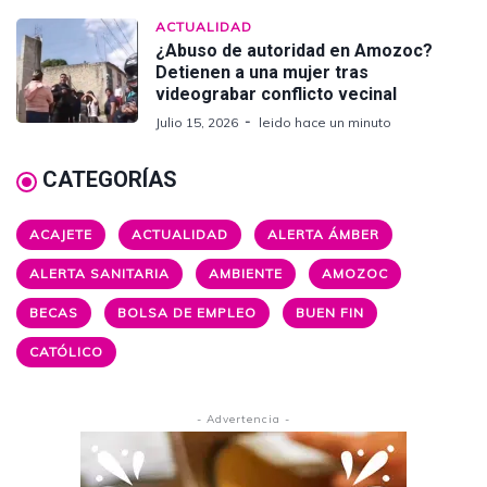
ACTUALIDAD
¿Abuso de autoridad en Amozoc?
Detienen a una mujer tras
videograbar conflicto vecinal
Julio 15, 2026
leido hace un minuto
CATEGORÍAS
ACAJETE
ACTUALIDAD
ALERTA ÁMBER
ALERTA SANITARIA
AMBIENTE
AMOZOC
BECAS
BOLSA DE EMPLEO
BUEN FIN
CATÓLICO
- Advertencia -