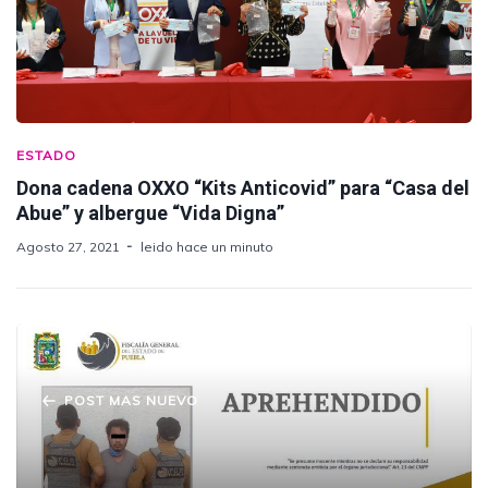
ESTADO
Dona cadena OXXO “Kits Anticovid” para “Casa del
Abue” y albergue “Vida Digna”
Agosto 27, 2021
leido hace un minuto
POST MAS NUEVO
Fiscalía Puebla aprehendió a presunto
responsable de doble feminicidio en