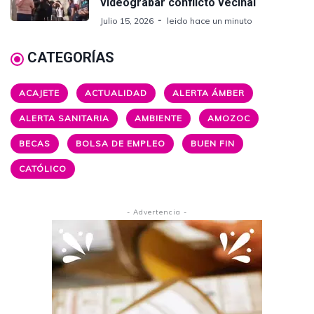
videograbar conflicto vecinal
Julio 15, 2026
leido hace un minuto
CATEGORÍAS
ACAJETE
ACTUALIDAD
ALERTA ÁMBER
ALERTA SANITARIA
AMBIENTE
AMOZOC
BECAS
BOLSA DE EMPLEO
BUEN FIN
CATÓLICO
- Advertencia -