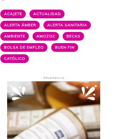
ACAJETE
ACTUALIDAD
ALERTA ÁMBER
ALERTA SANITARIA
AMBIENTE
AMOZOC
BECAS
BOLSA DE EMPLEO
BUEN FIN
CATÓLICO
- Advertencia -