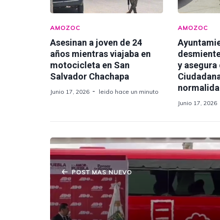
AMOZOC
AMOZOC
Asesinan a joven de 24
Ayuntami
años mientras viajaba en
desmiente
motocicleta en San
y asegura
Salvador Chachapa
Ciudadana
normalid
Junio 17, 2026
leido hace un minuto
Junio 17, 2026
POST MAS NUEVO
Gobierno de Puebla Anuncia
Ampliación de Autopista y Caseta en
Amozoc