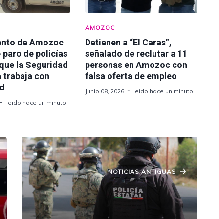
AMOZOC
ento de Amozoc
Detienen a “El Caras”,
 paro de policías
señalado de reclutar a 11
 que la Seguridad
personas en Amozoc con
 trabaja con
falsa oferta de empleo
ad
Junio 08, 2026
leido hace un minuto
leido hace un minuto
NOTICIAS ANTIGUAS
Refuerzan Operativos de Seguridad
en Autopistas México-Puebla y
Puebla-Orizaba