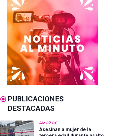
PUBLICACIONES
DESTACADAS
AMOZOC
Asesinan a mujer de la
tercera edad durante asalto