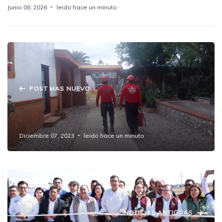
Junio 08, 2026
leido hace un minuto
POST MAS NUEVO
Activan protocolos en Amozoc tras sismo
con epicentro en Chiautla
Diciembre 07, 2023
leido hace un minuto
NOTICIAS ANTIGUAS