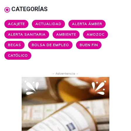
CATEGORÍAS
ACAJETE
ACTUALIDAD
ALERTA ÁMBER
ALERTA SANITARIA
AMBIENTE
AMOZOC
BECAS
BOLSA DE EMPLEO
BUEN FIN
CATÓLICO
- Advertencia -