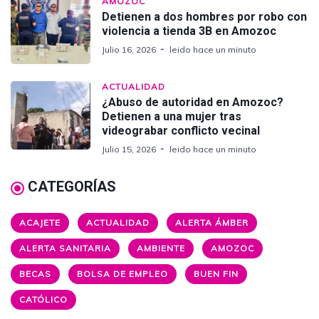
AMOZOC
Detienen a dos hombres por robo con
violencia a tienda 3B en Amozoc
Julio 16, 2026
leido hace un minuto
ACTUALIDAD
¿Abuso de autoridad en Amozoc?
Detienen a una mujer tras
videograbar conflicto vecinal
Julio 15, 2026
leido hace un minuto
CATEGORÍAS
ACAJETE
ACTUALIDAD
ALERTA ÁMBER
ALERTA SANITARIA
AMBIENTE
AMOZOC
BECAS
BOLSA DE EMPLEO
BUEN FIN
CATÓLICO