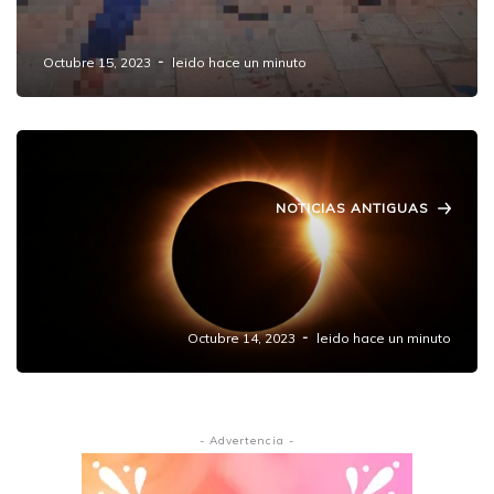
Ataque Armado Deja Tres Personas Heridas"
Octubre 15, 2023
leido hace un minuto
NOTICIAS ANTIGUAS
🌞✨ ¿Te perdiste el eclipse solar anular en
México? ¡No te preocupes, otro increíble
evento celeste está en camino! 🌑✨
Octubre 14, 2023
leido hace un minuto
- Advertencia -