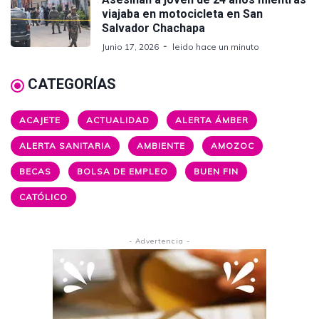
viajaba en motocicleta en San
Salvador Chachapa
Junio 17, 2026
leido hace un minuto
CATEGORÍAS
ACAJETE
ACTUALIDAD
ALERTA ÁMBER
ALERTA SANITARIA
AMBIENTE
AMOZOC
BECAS
BOLSA DE EMPLEO
BUEN FIN
CATÓLICO
- Advertencia -