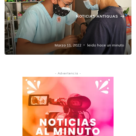
NOTICIAS ANTIGUAS
Tendrá Amozoc jornada de esterilización
canina y felina.
Marzo 11, 2022
leido hace un minuto
- Advertencia -