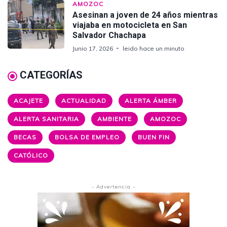
AMOZOC
Asesinan a joven de 24 años mientras
viajaba en motocicleta en San
Salvador Chachapa
Junio 17, 2026
leido hace un minuto
CATEGORÍAS
ACAJETE
ACTUALIDAD
ALERTA ÁMBER
ALERTA SANITARIA
AMBIENTE
AMOZOC
BECAS
BOLSA DE EMPLEO
BUEN FIN
CATÓLICO
- Advertencia -