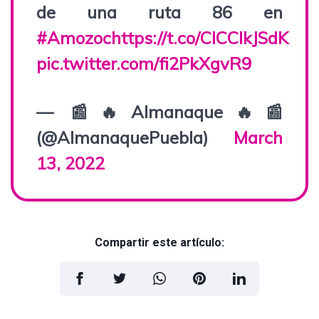
de una ruta 86 en
#Amozoc
https://t.co/ClCClkJSdK
pic.twitter.com/fi2PkXgvR9
— 📰🔥Almanaque🔥📰
(@AlmanaquePuebla)
March
13, 2022
Compartir este artículo: