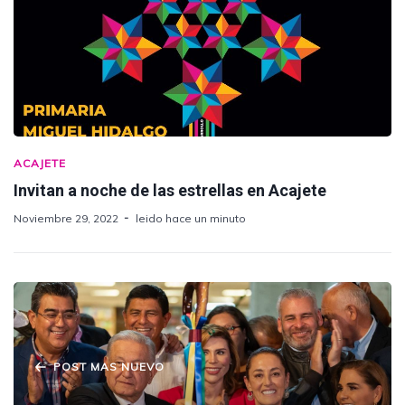
ACAJETE
Invitan a noche de las estrellas en Acajete
Noviembre 29, 2022
leido hace un minuto
POST MAS NUEVO
Los Juegos El modelo Sheinbaum: punteros