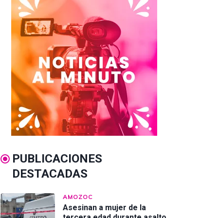
PUBLICACIONES
DESTACADAS
AMOZOC
Asesinan a mujer de la
tercera edad durante asalto