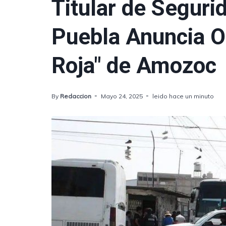
Titular de Seguri
Puebla Anuncia O
Roja" de Amozoc
By
Redaccion
Mayo 24, 2025
leido hace un minuto