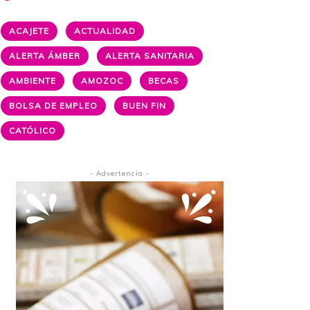
ACAJETE
ACTUALIDAD
ALERTA ÁMBER
ALERTA SANITARIA
AMBIENTE
AMOZOC
BECAS
BOLSA DE EMPLEO
BUEN FIN
CATÓLICO
- Advertencia -