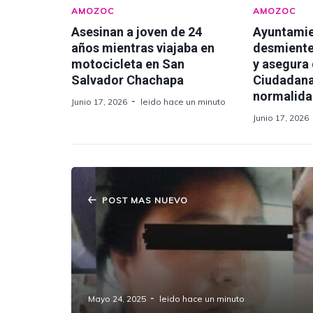
AMOZOC
AMOZOC
Asesinan a joven de 24
Ayuntami
años mientras viajaba en
desmiente
motocicleta en San
y asegura
Salvador Chachapa
Ciudadana
normalid
Junio 17, 2026
leido hace un minuto
Junio 17, 2026
POST MAS NUEVO
Confirman Detención de "La Dulce",
Presunta Distribuidora de Drogas
Vinculada a Narcolaboratorio
Explosivo en Amozoc
Mayo 24, 2025
leido hace un minuto