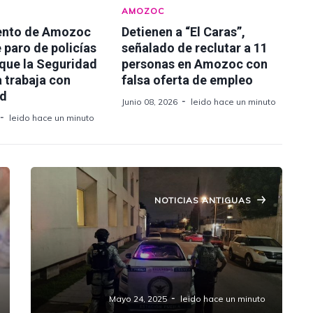
AMOZOC
ento de Amozoc
Detienen a “El Caras”,
 paro de policías
señalado de reclutar a 11
 que la Seguridad
personas en Amozoc con
 trabaja con
falsa oferta de empleo
ad
Junio 08, 2026
leido hace un minuto
leido hace un minuto
NOTICIAS ANTIGUAS
Guardia Nacional detiene a
sospechoso y asegura vehículo
usado para retenes falsos en
Amozoc, Puebla
Mayo 24, 2025
leido hace un minuto